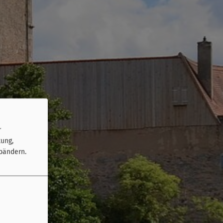
r
tung,
bändern.