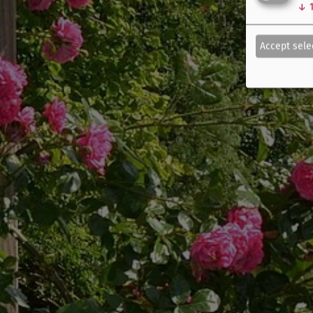
↓
Accept sele