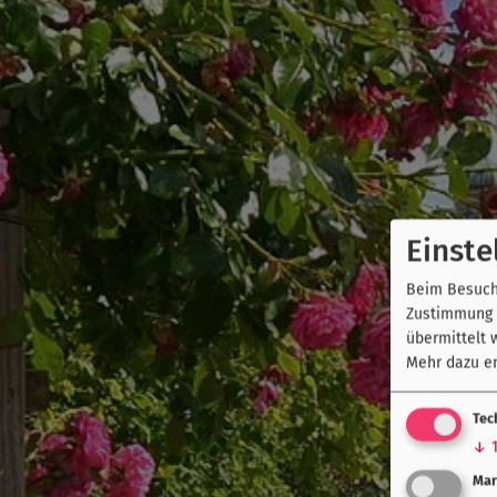
Einste
Beim Besuch 
Zustimmung k
übermittelt 
Mehr dazu er
Tec
↓
Mar