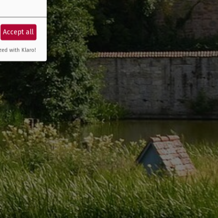
Accept all
zed with Klaro!