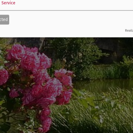
1
Service
cted
Reali