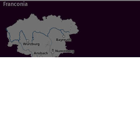
Franconia
Specials
Cities
Culture
Ansbach
Culinary Delights
Bayreuth
Bicycling
Wuerzburg
Hiking
Nuremberg
Active Vacations