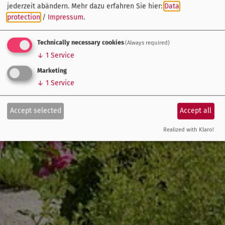
jederzeit abändern.
Mehr dazu erfahren Sie hier:
Data
protection
/
Impressum
.
Technically necessary cookies
(Always required)
↓
1
Service
Marketing
↓
1
Service
Accept selected
Accept all
Realized with Klaro!