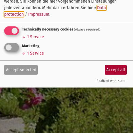
werden. Sie können die hier vorgenommenen Einstellungen
jederzeit abändern.
Mehr dazu erfahren Sie hier:
Data
protection
/
Impressum
.
Technically necessary cookies
(Always required)
↓
1
Service
Marketing
↓
1
Service
Accept selected
Accept all
Realized with Klaro!