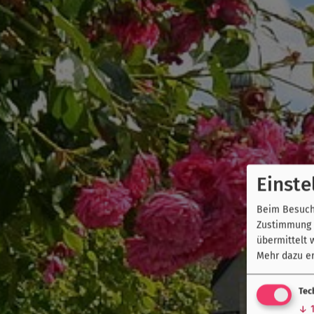
Einste
Beim Besuch 
Zustimmung k
übermittelt 
Mehr dazu er
Tec
↓