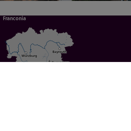
Franconia
Specials
Cities
Culture
Ansbach
Culinary Delights
Bayreuth
Bicycling
Wuerzburg