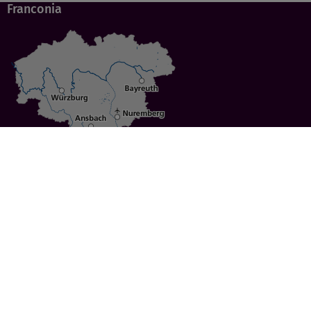
Franconia
Specials
Cities
Culture
Ansbach
Culinary Delights
Bayreuth
Bicycling
Wuerzburg
Hiking
Nuremberg
Active Vacations