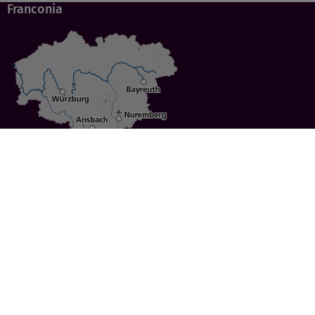
Franconia
Specials
Cities
Culture
Ansbach
Culinary Delights
Bayreuth
Bicycling
Wuerzburg
Hiking
Nuremberg
Active Vacations