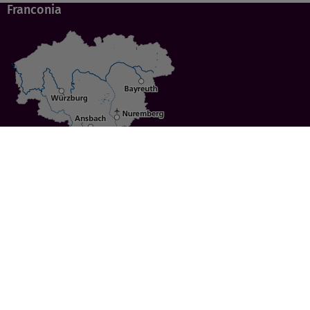
Franconia
Specials
Cities
Culture
Ansbach
Culinary Delights
Bayreuth
Bicycling
Wuerzburg
Hiking
Nuremberg
Active Vacations