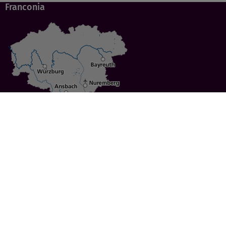
Franconia
Specials
Cities
Culture
Ansbach
Culinary Delights
Bayreuth
Bicycling
Wuerzburg
Hiking
Nuremberg
Active Vacations