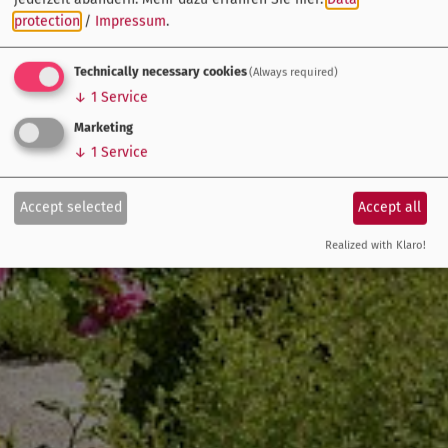
protection
/
Impressum
.
Technically necessary cookies
(Always required)
↓
1
Service
Marketing
↓
1
Service
Accept selected
Accept all
Realized with Klaro!