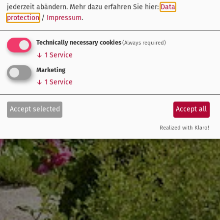
jederzeit abändern.
Mehr dazu erfahren Sie hier:
Data
protection
/
Impressum
.
Technically necessary cookies
(Always required)
↓
1
Service
Marketing
↓
1
Service
Accept selected
Accept all
Realized with Klaro!