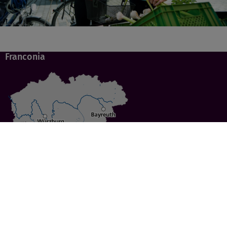
Franconia
Specials
Cities
Culture
Ansbach