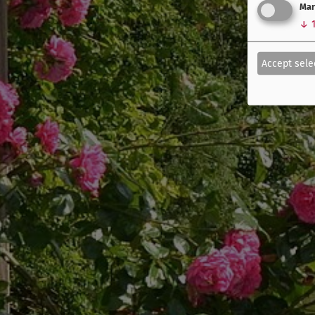
Mar
↓
Accept sele