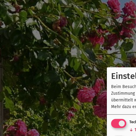
Einste
Beim Besuch 
Zustimmung k
übermittelt 
Mehr dazu er
Tec
↓