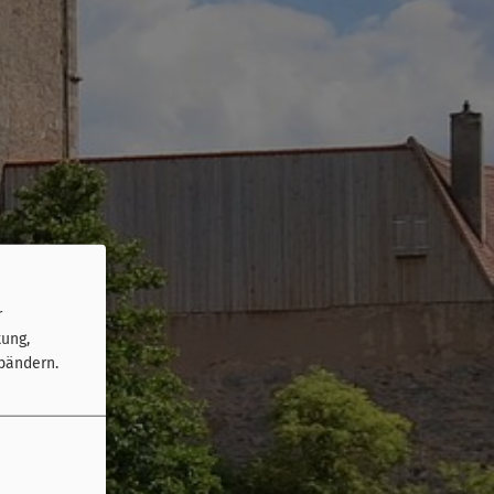
r
tung,
bändern.