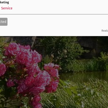
keting
1
Service
cted
Reali