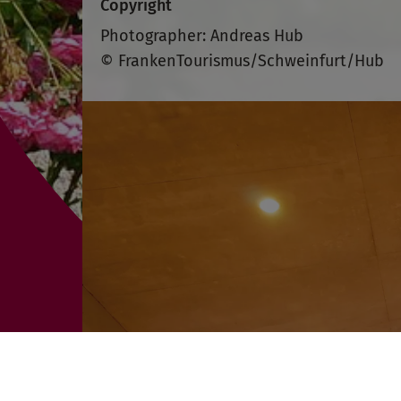
Copyright
Photographer: Andreas Hub
© FrankenTourismus/Schweinfurt/Hub