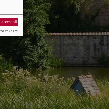
Accept all
zed with Klaro!