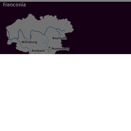
Franconia
Specials
Cities
Culture
Ansbach
Culinary Delights
Bayreuth
Bicycling
Wuerzburg
Hiking
Nuremberg
Active Vacations