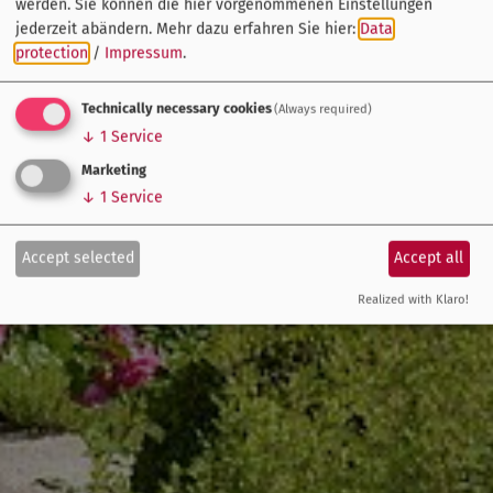
werden. Sie können die hier vorgenommenen Einstellungen
jederzeit abändern.
Mehr dazu erfahren Sie hier:
Data
protection
/
Impressum
.
Technically necessary cookies
(Always required)
↓
1
Service
Marketing
↓
1
Service
Accept selected
Accept all
Realized with Klaro!