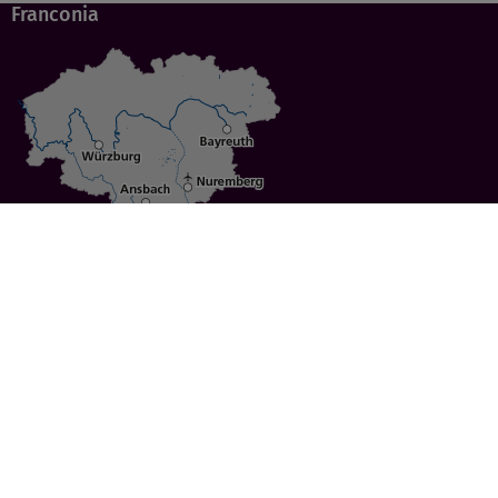
Franconia
Specials
Cities
Culture
Ansbach
Culinary Delights
Bayreuth
Bicycling
Wuerzburg
Hiking
Nuremberg
Active Vacations