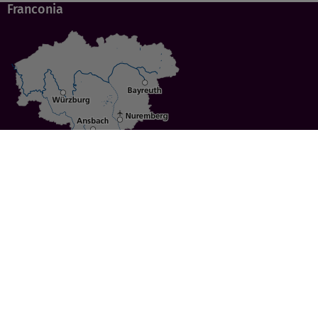
Franconia
Specials
Cities
Culture
Ansbach
Culinary Delights
Bayreuth
Bicycling
Wuerzburg
Hiking
Nuremberg
Active Vacations