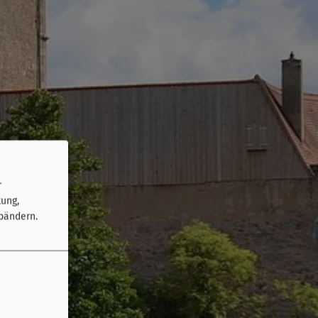
r
tung,
bändern.