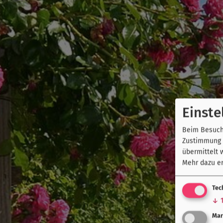
Einste
Beim Besuch 
Zustimmung k
übermittelt 
Mehr dazu er
Tec
↓
Mar