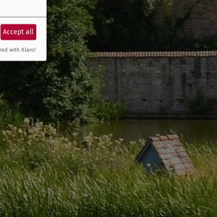
Accept all
zed with Klaro!