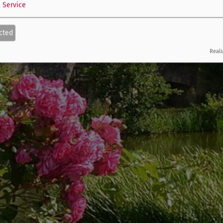
1
Service
cted
Reali