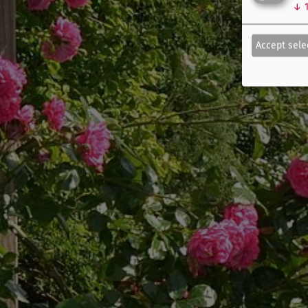
↓
Accept sele