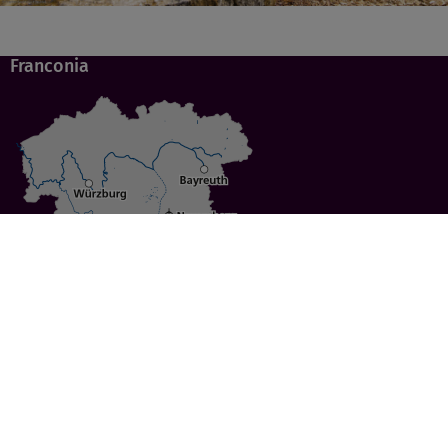
Franconia
Specials
Cities
Culture
Ansbach
Culinary Delights
Bayreuth
Bicycling
Wuerzburg