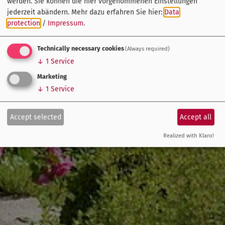
werden. Sie können die hier vorgenommenen Einstellungen
jederzeit abändern.
Mehr dazu erfahren Sie hier:
Data
protection
/
Impressum
.
Technically necessary cookies
(Always required)
↓
1
Service
Marketing
↓
1
Service
Accept selected
Accept all
Realized with Klaro!