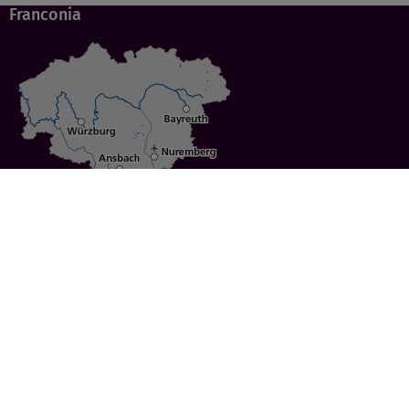
Franconia
Specials
Cities
Culture
Ansbach
Culinary Delights
Bayreuth
Bicycling
Wuerzburg
Hiking
Nuremberg
Active Vacations