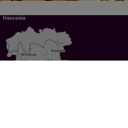
Franconia
Specials
Cities
Culture
Ansbach
Culinary Delights
Bayreuth
Bicycling
Wuerzburg