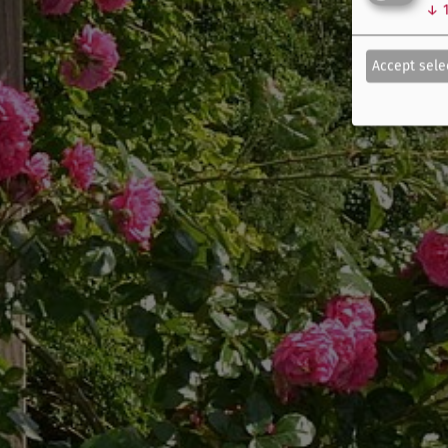
↓
Accept sele