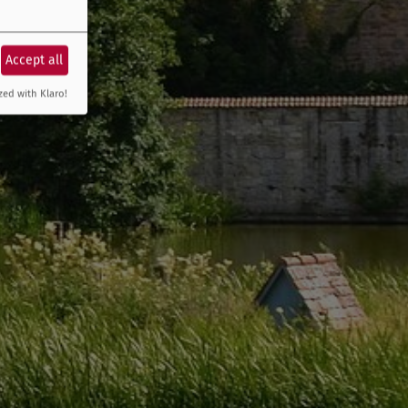
Accept all
zed with Klaro!