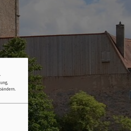
r
tung,
bändern.