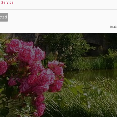
1
Service
cted
Reali