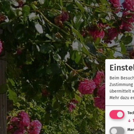
Einste
Beim Besuch 
Zustimmung k
übermittelt 
Mehr dazu er
Tec
↓
Mar