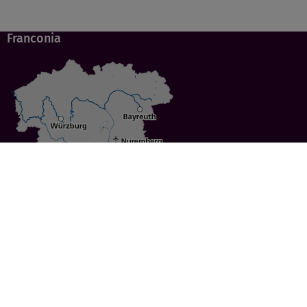
Franconia
Specials
Cities
Culture
Ansbach
Culinary Delights
Bayreuth
Bicycling
Wuerzburg
Hiking
Nuremberg