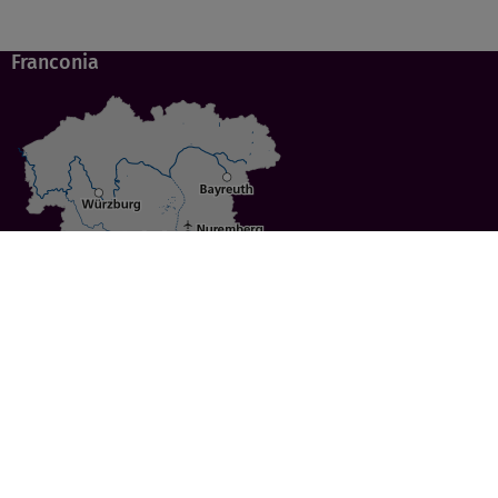
Franconia
Specials
Cities
Culture
Ansbach
Culinary Delights
Bayreuth
Bicycling
Wuerzburg
Hiking
Nuremberg