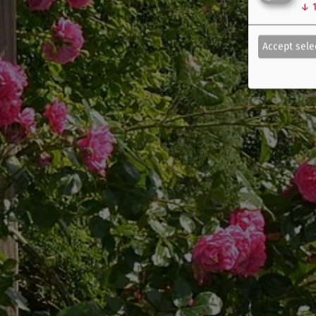
↓
Accept sele