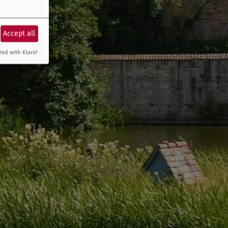
Accept all
zed with Klaro!