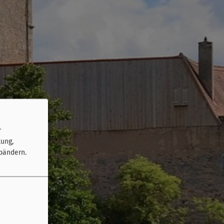
r
tung,
bändern.