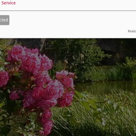
1
Service
cted
Reali