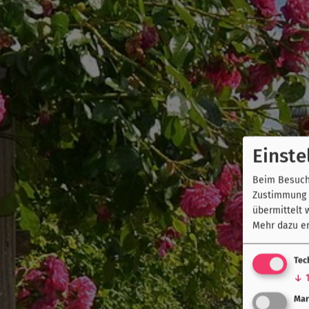
Einste
Beim Besuch 
Zustimmung k
übermittelt 
Mehr dazu er
Tec
↓
Mar