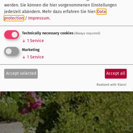
werden. Sie können die hier vorgenommenen Einstellungen
jederzeit abändern.
Mehr dazu erfahren Sie hier:
Data
protection
/
Impressum
.
Technically necessary cookies
(Always required)
↓
1
Service
Marketing
↓
1
Service
Accept selected
Accept all
Realized with Klaro!