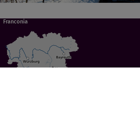
Franconia
Specials
Cities
Culture
Ansbach
Culinary Delights
Bayreuth
Bicycling
Wuerzburg