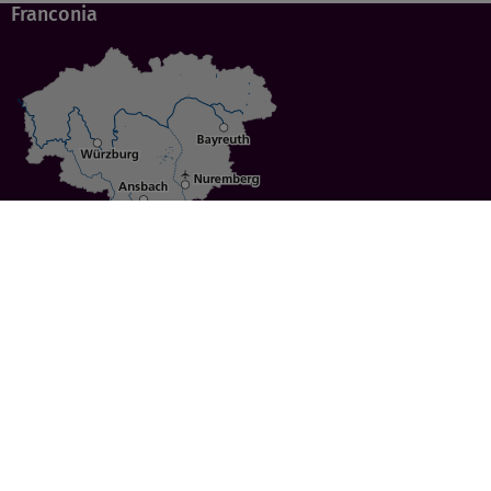
Franconia
Specials
Cities
Culture
Ansbach
Culinary Delights
Bayreuth
Bicycling
Wuerzburg
Hiking
Nuremberg
Active Vacations