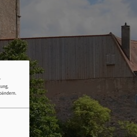
r
tung,
bändern.