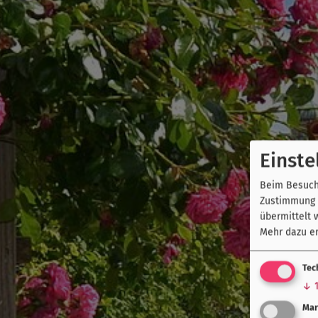
Einste
Beim Besuch 
Zustimmung k
übermittelt 
Mehr dazu er
Tec
↓
Mar