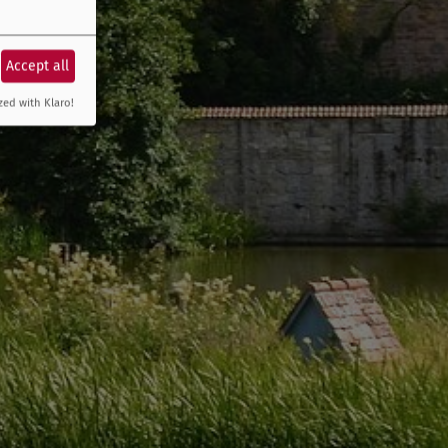
Accept all
zed with Klaro!