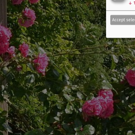
↓
Accept sele