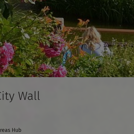
ity Wall
dreas Hub