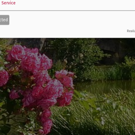
1
Service
cted
Reali