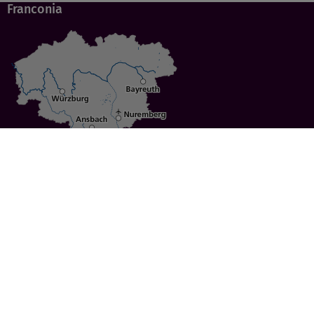
Franconia
Specials
Cities
Culture
Ansbach
Culinary Delights
Bayreuth
Bicycling
Wuerzburg
Hiking
Nuremberg
Active Vacations