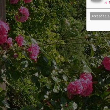
↓
Accept sele