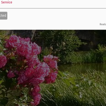
1
Service
cted
Reali