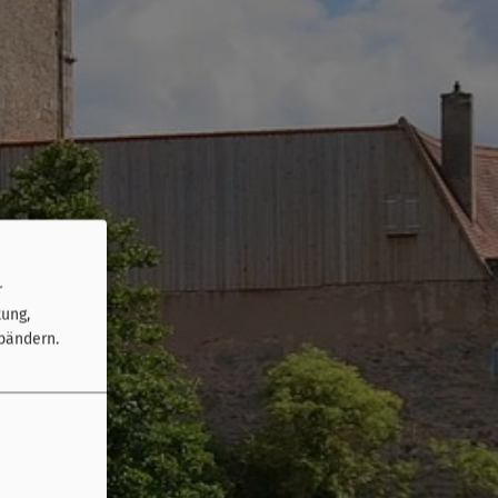
r
tung,
bändern.