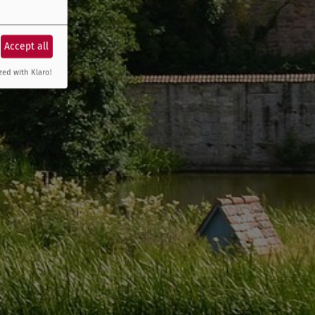
Accept all
zed with Klaro!