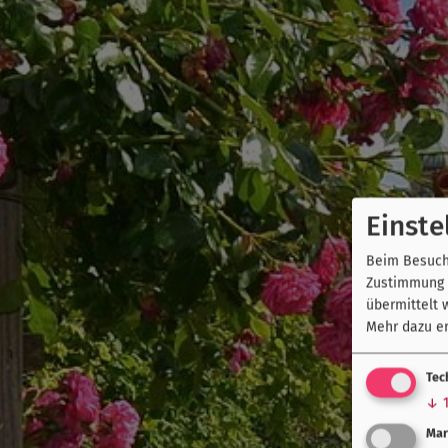
Einste
Beim Besuch 
Zustimmung k
übermittelt 
Mehr dazu er
Tec
↓
Mar