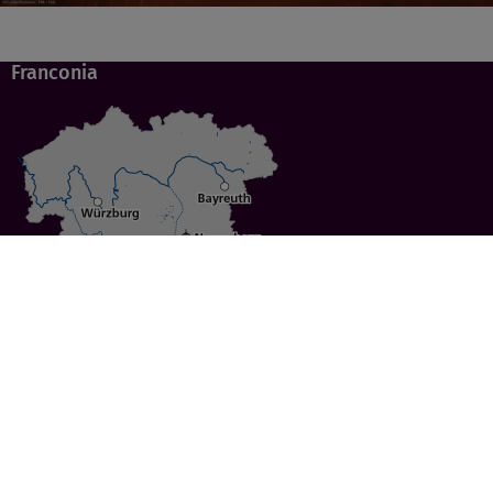
Franconia
Specials
Cities
Culture
Ansbach
Culinary Delights
Bayreuth
Bicycling
Wuerzburg