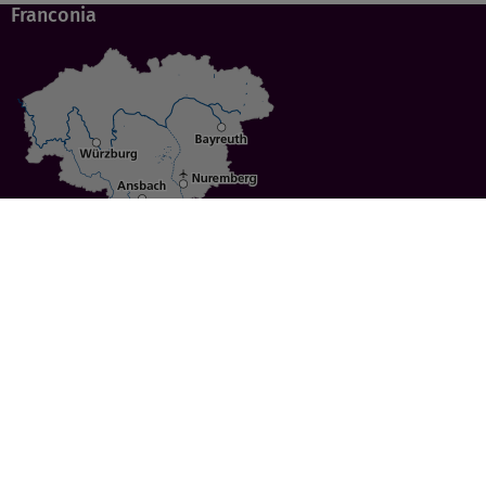
Franconia
Specials
Cities
Culture
Ansbach
Culinary Delights
Bayreuth
Bicycling
Wuerzburg
Hiking
Nuremberg
Active Vacations