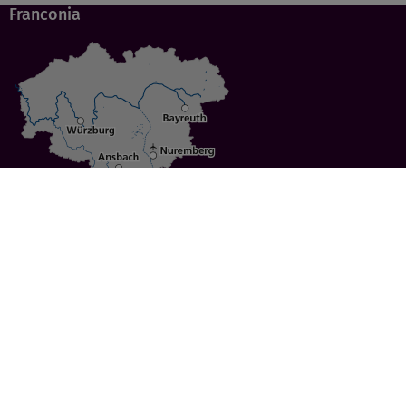
Franconia
Specials
Cities
Culture
Ansbach
Culinary Delights
Bayreuth
Bicycling
Wuerzburg
Hiking
Nuremberg
Active Vacations