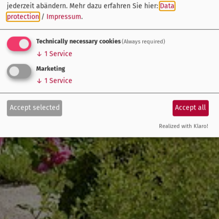
jederzeit abändern.
Mehr dazu erfahren Sie hier:
Data
protection
/
Impressum
.
Technically necessary cookies
(Always required)
↓
1
Service
Marketing
↓
1
Service
Accept selected
Accept all
Realized with Klaro!