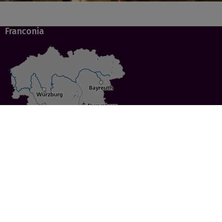
Franconia
Specials
Cities
Culture
Ansbach
Culinary Delights
Bayreuth
Bicycling
Wuerzburg