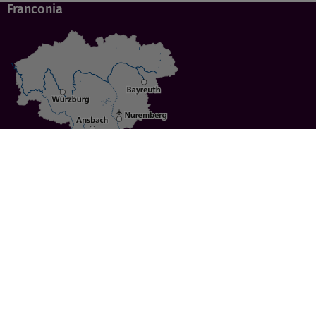
Franconia
Specials
Cities
Culture
Ansbach
Culinary Delights
Bayreuth
Bicycling
Wuerzburg
Hiking
Nuremberg
Active Vacations