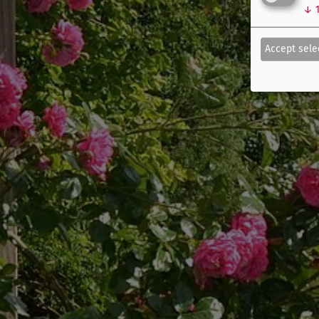
↓
Accept sele