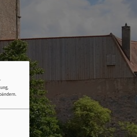
r
tung,
bändern.