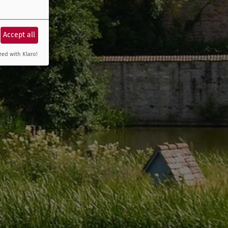
Accept all
zed with Klaro!