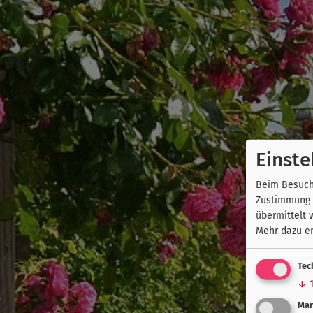
Einste
Beim Besuch 
Zustimmung k
übermittelt 
Mehr dazu er
Tec
↓
Mar