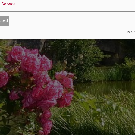
1
Service
cted
Reali