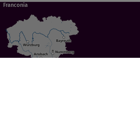
Franconia
Specials
Cities
Culture
Ansbach
Culinary Delights
Bayreuth
Bicycling
Wuerzburg
Hiking
Nuremberg
Active Vacations