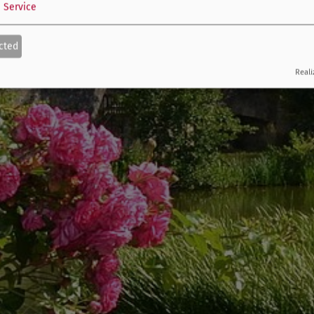
1
Service
cted
Reali