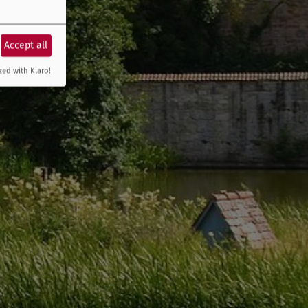
Accept all
zed with Klaro!