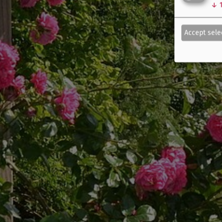
↓
Accept sele