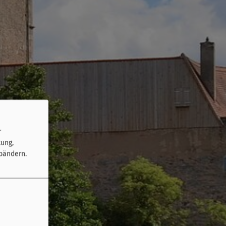
r
tung,
bändern.