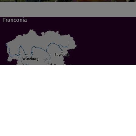
Franconia
Specials
Cities
Culture
Ansbach
Culinary Delights
Bayreuth
Bicycling
Wuerzburg