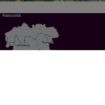
Franconia
Specials
Cities
Culture
Ansbach
Culinary Delights
Bayreuth
Bicycling
Wuerzburg