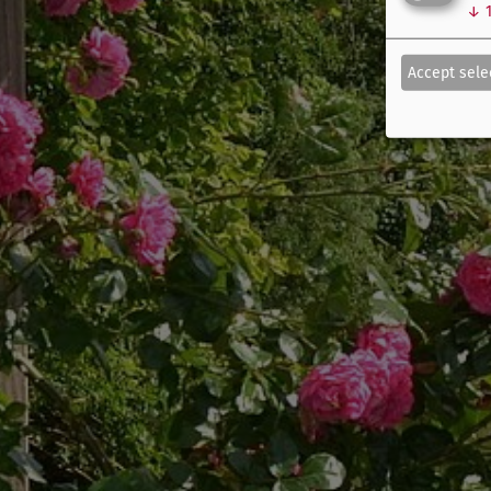
↓
Accept sele