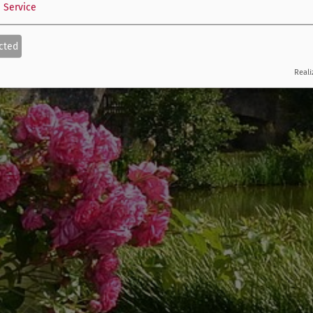
1
Service
cted
Reali