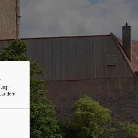
r
tung,
bändern.