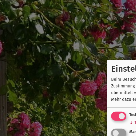
Einste
Beim Besuch 
Zustimmung k
übermittelt 
Mehr dazu er
Tec
↓
Mar