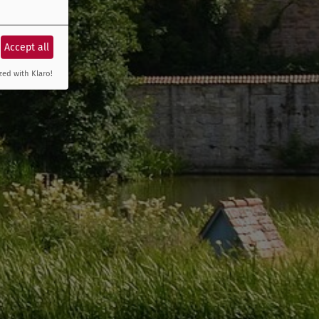
Accept all
zed with Klaro!