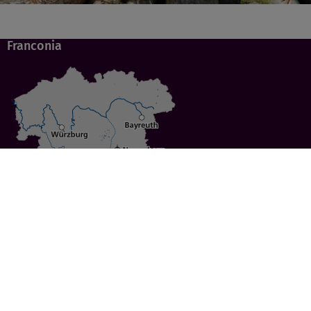
Franconia
Specials
Cities
Culture
Ansbach
Culinary Delights
Bayreuth
Bicycling
Wuerzburg