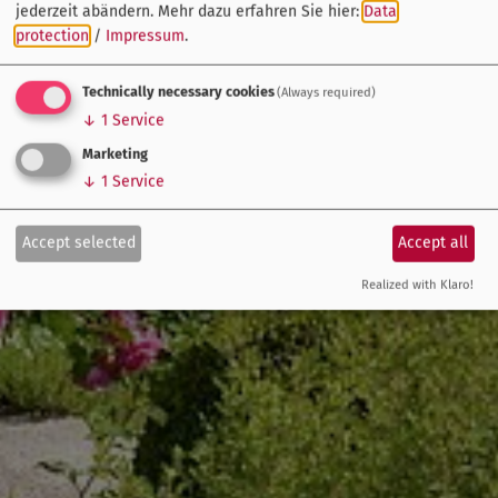
jederzeit abändern.
Mehr dazu erfahren Sie hier:
Data
protection
/
Impressum
.
Technically necessary cookies
(Always required)
↓
1
Service
Marketing
↓
1
Service
Accept selected
Accept all
Realized with Klaro!