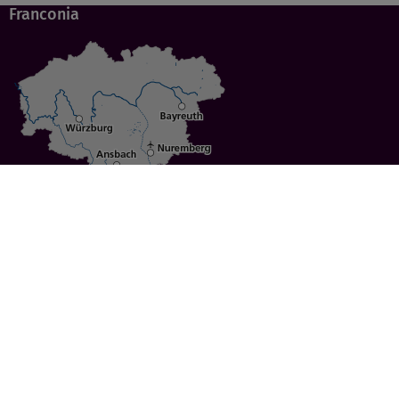
Franconia
Specials
Cities
Culture
Ansbach
Culinary Delights
Bayreuth
Bicycling
Wuerzburg
Hiking
Nuremberg
Active Vacations