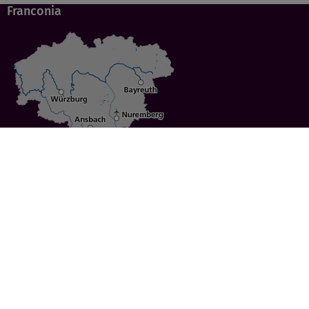
Franconia
Specials
Cities
Culture
Ansbach
Culinary Delights
Bayreuth
Bicycling
Wuerzburg
Hiking
Nuremberg
Active Vacations