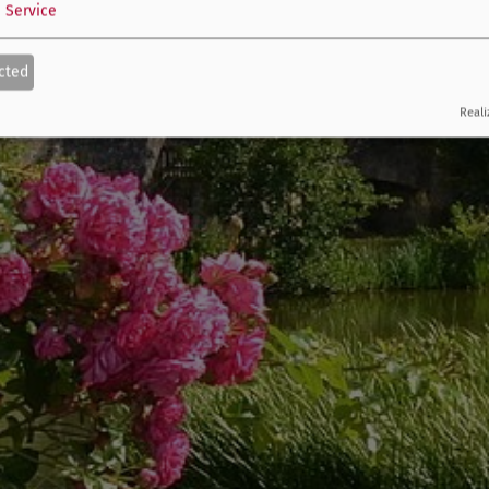
1
Service
cted
Reali