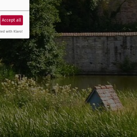
Accept all
zed with Klaro!