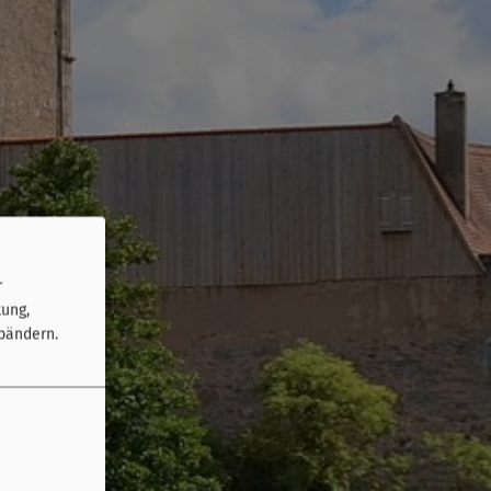
r
tung,
bändern.