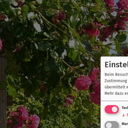
Einste
Beim Besuch 
Zustimmung k
übermittelt 
Mehr dazu er
Tec
↓
Mar