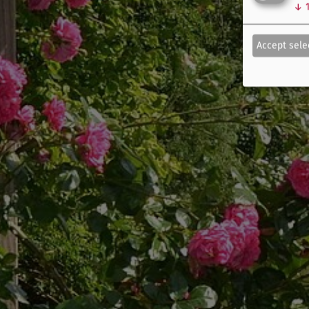
↓
Accept sele